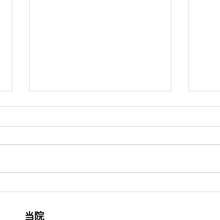
年末年始、休診のお知らせ
夏期
誠に勝手ながら、2025年12月29
誠に
日(土)午後から2023年1月5日(月)
(日)
までの期間を休診とさせていただ
の期
きます。 1月6日(火)から通常診療
す。 
いたします。 皆様には大変ご迷
たし
惑をあかけしますが、何卒よろし
をあ
くお願いいたします。 激しいお
お願
痛みがあるなど、緊急の場合は...
みが
当院