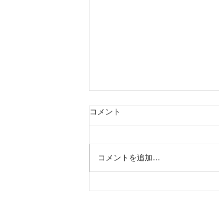
夏期休診のお知らせ
コメント
誠に勝手ながら、2026年8月9日
(日)から2026年8月16日(日)まで
の期間を休診とさせていただきま
コメントを追加…
す。 8月17日(月)から通常診療い
たします。 皆様には大変ご迷惑
をあかけしますが、何卒よろしく
お願いいたします。 激しいお痛
みがあるなど、緊急の場合は 休