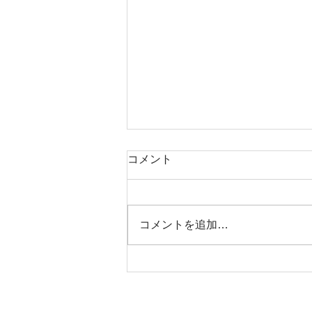
夏期休診のお知らせ
コメント
誠に勝手ながら、2026年8月9日
(日)から2026年8月16日(日)まで
の期間を休診とさせていただきま
コメントを追加…
す。 8月17日(月)から通常診療い
たします。 皆様には大変ご迷惑
をあかけしますが、何卒よろしく
お願いいたします。 激しいお痛
みがあるなど、緊急の場合は 休