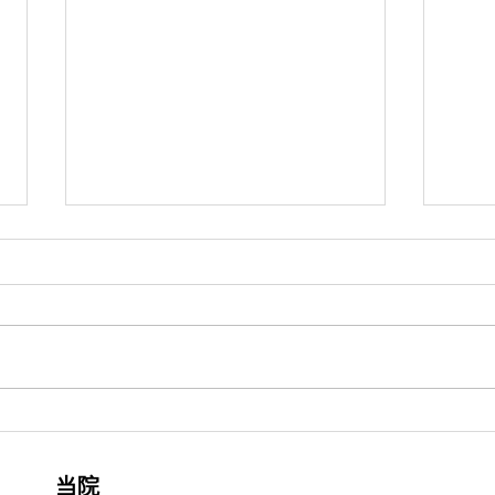
年末年始、休診のお知らせ
夏期
誠に勝手ながら、2025年12月29
誠に
日(土)午後から2023年1月5日(月)
(日)
までの期間を休診とさせていただ
の期
きます。 1月6日(火)から通常診療
す。 
いたします。 皆様には大変ご迷
たし
惑をあかけしますが、何卒よろし
をあ
くお願いいたします。 激しいお
お願
痛みがあるなど、緊急の場合は...
みが
当院